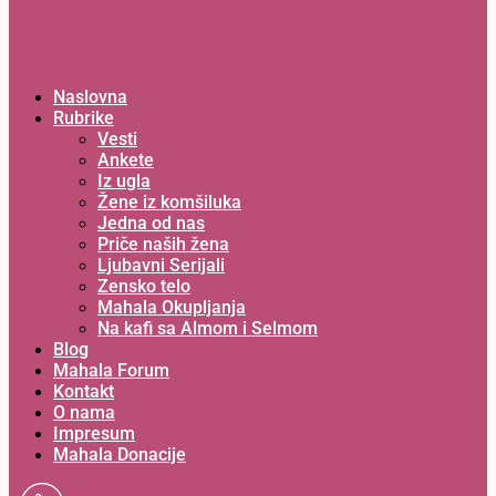
Naslovna
Rubrike
Vesti
Ankete
Iz ugla
Žene iz komšiluka
Jedna od nas
Priče naših žena
Ljubavni Serijali
Zensko telo
Mahala Okupljanja
Na kafi sa Almom i Selmom
Blog
Mahala Forum
Kontakt
O nama
Impresum
Mahala Donacije