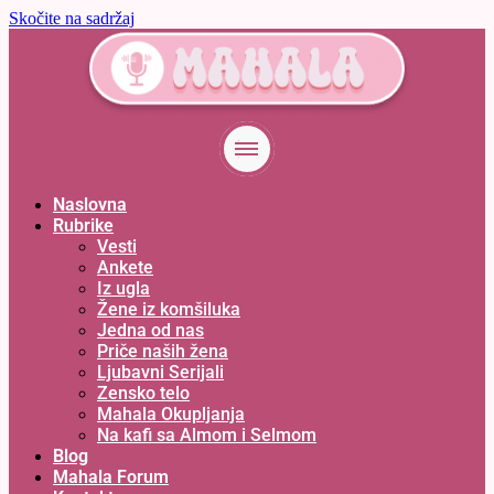
Skočite na sadržaj
Naslovna
Rubrike
Vesti
Ankete
Iz ugla
Žene iz komšiluka
Jedna od nas
Priče naših žena
Ljubavni Serijali
Zensko telo
Mahala Okupljanja
Na kafi sa Almom i Selmom
Blog
Mahala Forum