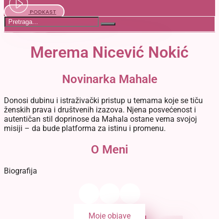
PODKAST
Merema Nicević Nokić
Novinarka Mahale
Donosi dubinu i istraživački pristup u temama koje se tiču
ženskih prava i društvenih izazova. Njena posvećenost i
autentičan stil doprinose da Mahala ostane verna svojoj
misiji – da bude platforma za istinu i promenu.
O Meni
Biografija
Moje objave