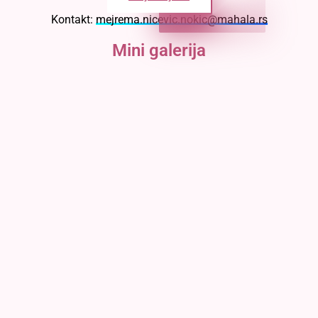
Kontakt:
mejrema.nicevic.nokic@mahala.rs
Mini galerija