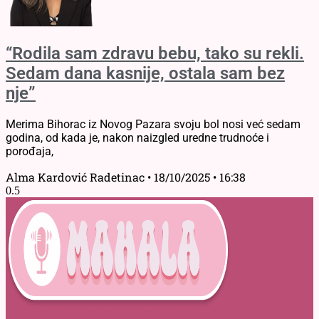
“Rodila sam zdravu bebu, tako su rekli.
Sedam dana kasnije, ostala sam bez
nje”
Merima Bihorac iz Novog Pazara svoju bol nosi već sedam
godina, od kada je, nakon naizgled uredne trudnoće i
porođaja,
Alma Kardović Radetinac
18/10/2025
16:38