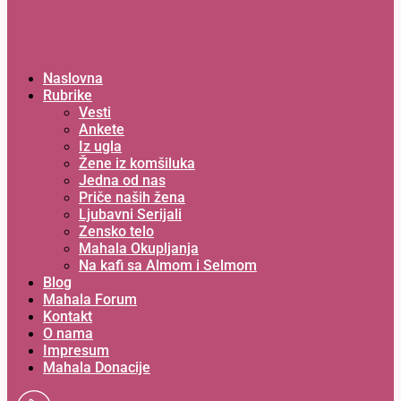
Naslovna
Rubrike
Vesti
Ankete
Iz ugla
Žene iz komšiluka
Jedna od nas
Priče naših žena
Ljubavni Serijali
Zensko telo
Mahala Okupljanja
Na kafi sa Almom i Selmom
Blog
Mahala Forum
Kontakt
O nama
Impresum
Mahala Donacije