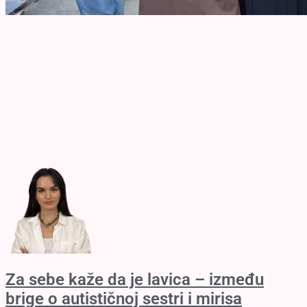
Za sebe kaže da je lavica – između
brige o autističnoj sestri i mirisa