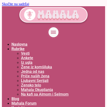
Skočite na sadržaj
Naslovna
Rubrike
Vesti
Ankete
Iz ugla
Žene iz komšiluka
Jedna od nas
Priče naših žena
Ljubavni Serijali
Zensko telo
Mahala Okupljanja
Na kafi sa Almom i Selmom
Blog
Mahala Forum