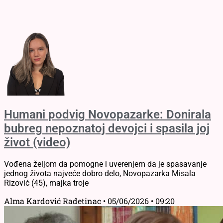
Humani podvig Novopazarke: Donirala
bubreg nepoznatoj devojci i spasila joj
život (video)
Vođena željom da pomogne i uverenjem da je spasavanje
jednog života najveće dobro delo, Novopazarka Misala
Rizović (45), majka troje
Alma Kardović Radetinac
05/06/2026
09:20