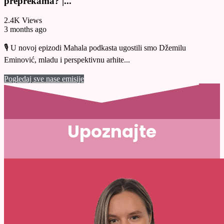
preprekama? |...
2.4K Views
3 months ago
🎙️ U novoj epizodi Mahala podkasta ugostili smo Džemilu
Eminović, mladu i perspektivnu arhite...
Pogledaj sve nase emisije
Upoznajte