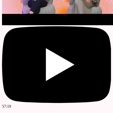
57:19