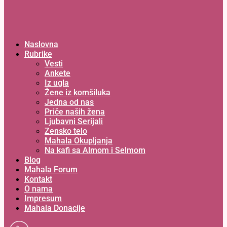
Naslovna
Rubrike
Vesti
Ankete
Iz ugla
Žene iz komšiluka
Jedna od nas
Priče naših žena
Ljubavni Serijali
Zensko telo
Mahala Okupljanja
Na kafi sa Almom i Selmom
Blog
Mahala Forum
Kontakt
O nama
Impresum
Mahala Donacije