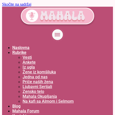
Skočite na sadržaj
Naslovna
Rubrike
Vesti
Ankete
Iz ugla
Žene iz komšiluka
Jedna od nas
Priče naših žena
Ljubavni Serijali
Zensko telo
Mahala Okupljanja
Na kafi sa Almom i Selmom
Blog
Mahala Forum