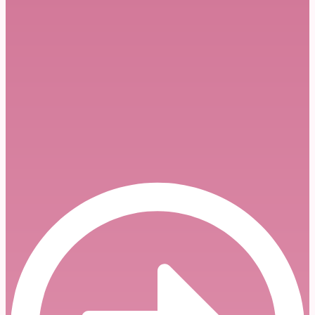
NUNS osudio targetiranje novinarke
Mahale Selme Kolašinac i televizije N1
BiH: Ovo nije novinarstvo, već opasna
kampanja