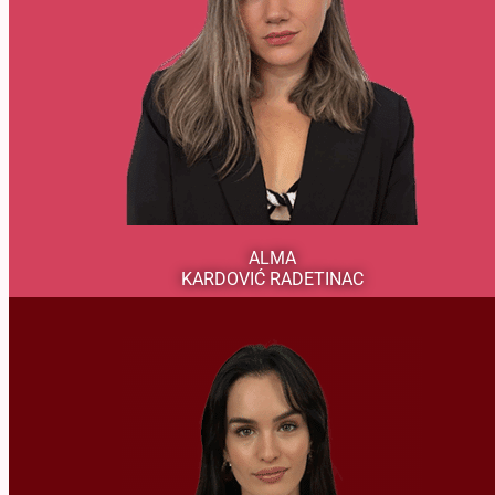
Glavna i odgovorna urednica Mahale
Vizionarka i osnivačica Mahala redakcije, pokretač i stub
ovog ženskog medijskog prostora. Njena novinarska
upornost, profesionalna posvećenost i hrabrost u otvaranju
društveno važnih tema oblikovali su Mahalu kao
prepoznatljiv glas žena u Sandžaku i šire. Alma je motor
ideja, urednička snaga i lice Mahale koje inspiriše i tim i
publiku.
Biografija
ALMA
KARDOVIĆ RADETINAC
Biografija