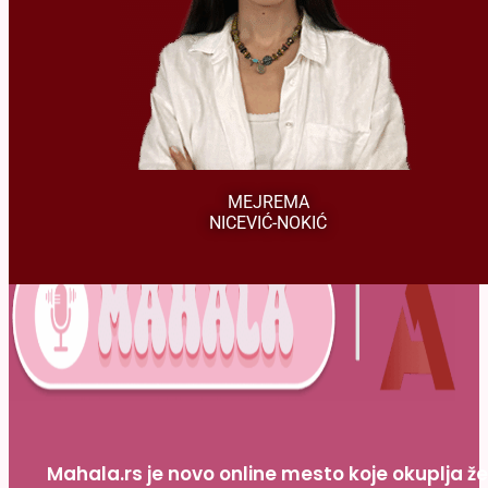
misiji – da bude platforma za istinu i promenu.
autentičan stil doprinose da Mahala ostane verna svojoj
ženskih prava i društvenih izazova. Njena posvećenost i
Donosi dubinu i istraživački pristup u temama koje se tiču
Novinarka Mahale
MEJREMA
NICEVIĆ-NOKIĆ
Mahala.rs je novo online mesto koje okuplja ž