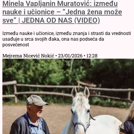
Minela Vapljanin Muratović: između
nauke i učionice – ”Jedna žena može
sve” | JEDNA OD NAS (VIDEO)
Između nauke i učionice, između znanja i strasti da vrednosti
usađuje u srca svojih đaka, ona nas podseća da
posvećenost
Mejrema Nicević Nokić
23/01/2026
12:28