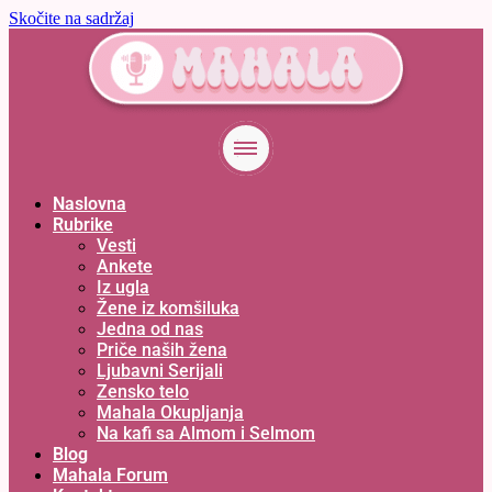
Skočite na sadržaj
Naslovna
Rubrike
Vesti
Ankete
Iz ugla
Žene iz komšiluka
Jedna od nas
Priče naših žena
Ljubavni Serijali
Zensko telo
Mahala Okupljanja
Na kafi sa Almom i Selmom
Blog
Mahala Forum