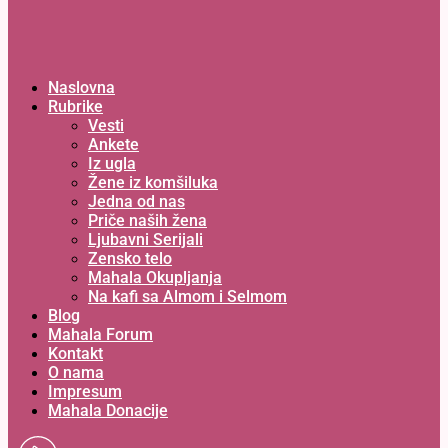
Naslovna
Rubrike
Vesti
Ankete
Iz ugla
Žene iz komšiluka
Jedna od nas
Priče naših žena
Ljubavni Serijali
Zensko telo
Mahala Okupljanja
Na kafi sa Almom i Selmom
Blog
Mahala Forum
Kontakt
O nama
Impresum
Mahala Donacije