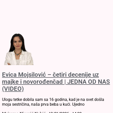
Evica Mojsilović – četiri decenije uz
majke i novorođenčad | JEDNA OD NAS
(VIDEO)
Ulogu tetke dobila sam sa 16 godina, kad je na svet došla
moja sestričina, naša prva beba u kući. Ujedno