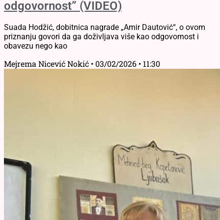
odgovornost” (VIDEO)
Suada Hodžić, dobitnica nagrade „Amir Dautović“, o ovom
priznanju govori da ga doživljava više kao odgovornost i
obavezu nego kao
Mejrema Nicević Nokić
03/02/2026
11:30