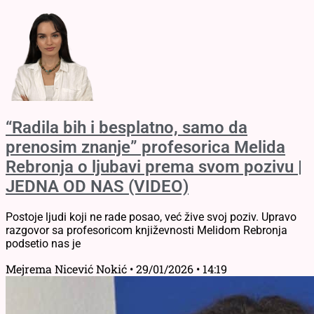
“Radila bih i besplatno, samo da
prenosim znanje” profesorica Melida
Rebronja o ljubavi prema svom pozivu |
JEDNA OD NAS (VIDEO)
Postoje ljudi koji ne rade posao, već žive svoj poziv. Upravo
razgovor sa profesoricom književnosti Melidom Rebronja
podsetio nas je
Mejrema Nicević Nokić
29/01/2026
14:19