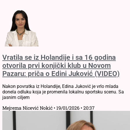
Vratila se iz Holandije i sa 16 godina
otvorila prvi konjički klub u Novom
Pazaru: priča o Edini Juković (VIDEO)
Nakon povratka iz Holandije, Edina Juković je vrlo mlada
donela odluku koja je promenila lokalnu sportsku scenu. Sa
jasnim ciljem
Mejrema Nicević Nokić
19/01/2026
20:37