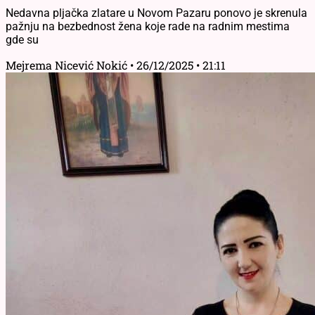
Nedavna pljačka zlatare u Novom Pazaru ponovo je skrenula
pažnju na bezbednost žena koje rade na radnim mestima
gde su
Mejrema Nicević Nokić
26/12/2025
21:11