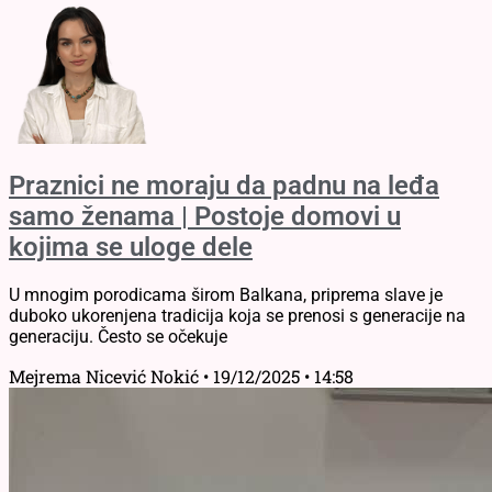
Praznici ne moraju da padnu na leđa
samo ženama | Postoje domovi u
kojima se uloge dele
U mnogim porodicama širom Balkana, priprema slave je
duboko ukorenjena tradicija koja se prenosi s generacije na
generaciju. Često se očekuje
Mejrema Nicević Nokić
19/12/2025
14:58