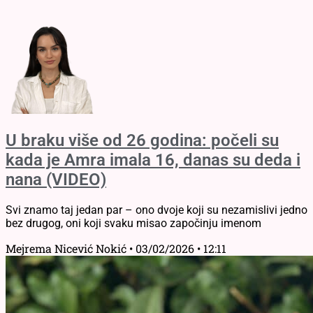
U braku više od 26 godina: počeli su
kada je Amra imala 16, danas su deda i
nana (VIDEO)
Svi znamo taj jedan par – ono dvoje koji su nezamislivi jedno
bez drugog, oni koji svaku misao započinju imenom
Mejrema Nicević Nokić
03/02/2026
12:11