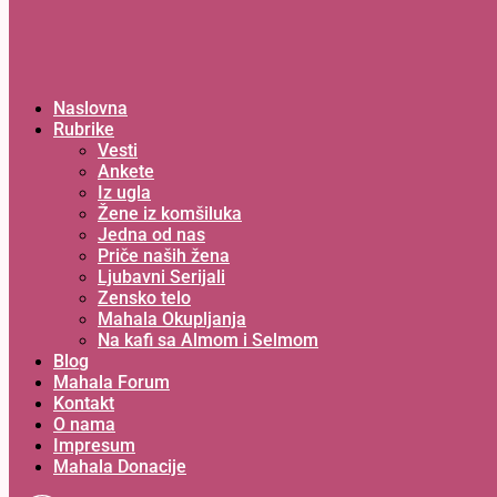
Naslovna
Rubrike
Vesti
Ankete
Iz ugla
Žene iz komšiluka
Jedna od nas
Priče naših žena
Ljubavni Serijali
Zensko telo
Mahala Okupljanja
Na kafi sa Almom i Selmom
Blog
Mahala Forum
Kontakt
O nama
Impresum
Mahala Donacije