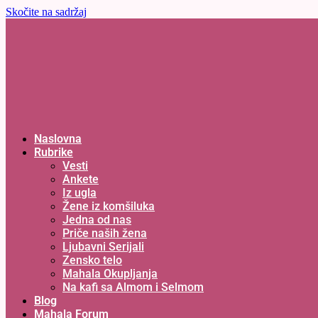
Skočite na sadržaj
Naslovna
Rubrike
Vesti
Ankete
Iz ugla
Žene iz komšiluka
Jedna od nas
Priče naših žena
Ljubavni Serijali
Zensko telo
Mahala Okupljanja
Na kafi sa Almom i Selmom
Blog
Mahala Forum