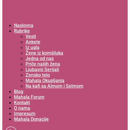
Naslovna
Rubrike
Vesti
Ankete
Iz ugla
Žene iz komšiluka
Jedna od nas
Priče naših žena
Ljubavni Serijali
Zensko telo
Mahala Okupljanja
Na kafi sa Almom i Selmom
Blog
Mahala Forum
Kontakt
O nama
Impresum
Mahala Donacije