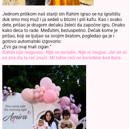
Jednom prilikom naš stariji sin Rahim igrao se na igralištu
dok smo moj muž i ja sedeli u blizini i pili kafu. Kao i svako
dete, prišao je drugom dečaku želeći da započne igru. Onako
kako deca to rade. Međutim, bezuspešno. Dečak kome je
prišao, koji se ljuljao sa svojim bratom, pogledao ga je i
gotovo automatski izgovorio:
„Evo ga ovaj mali cigan.“
Rahim nije reagovao. Nije se uvredio. Nije ni mogao. Jer on ni
ne zna šta ta reč znači. Mi takve reči ne koristimo kod kuće.