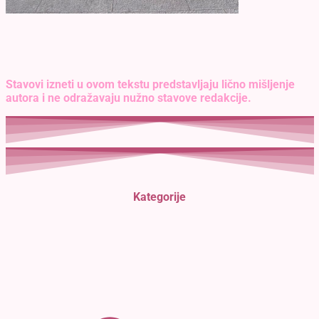
Stavovi izneti u ovom tekstu predstavljaju lično mišljenje
autora i ne odražavaju nužno stavove redakcije.
Kategorije