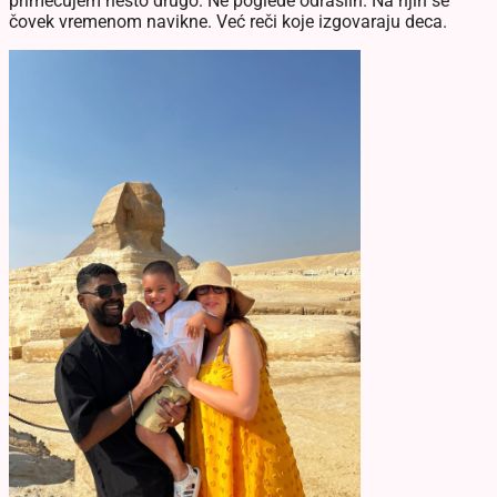
primećujem nešto drugo. Ne poglede odraslih. Na njih se
čovek vremenom navikne. Već reči koje izgovaraju deca.