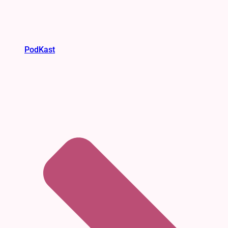
PodKast