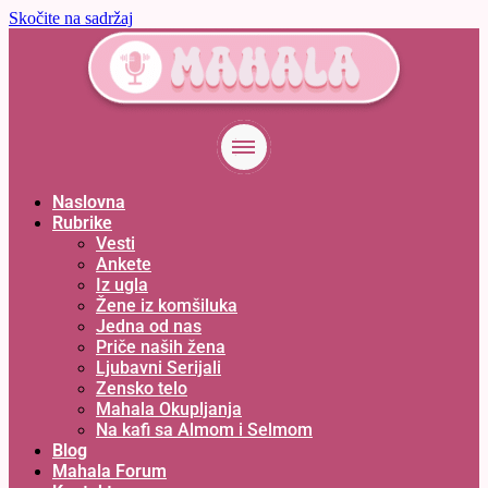
Skočite na sadržaj
Naslovna
Rubrike
Vesti
Ankete
Iz ugla
Žene iz komšiluka
Jedna od nas
Priče naših žena
Ljubavni Serijali
Zensko telo
Mahala Okupljanja
Na kafi sa Almom i Selmom
Blog
Mahala Forum