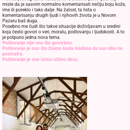
misle da je sasvim normalno komentarisati nečiju boju kože,
ime ili poreklo i tako dalje. Na žalost, ta lista o
komentarisanju drugih ljudi i njihovih života je u Novom
Pazaru baš duga.
Posebno me čudi što takve situacije doživljavam u sredini
koja često govori o veri, moralu, poštovanju i ljudskosti. A to
je potpuno jedna nova tema.
Poštovanje nije ono što govorimo.
Poštovanje je ono što živimo kada mislimo da nas niko ne
posmatra.
Poštovanje je ono čemu učimo decu.