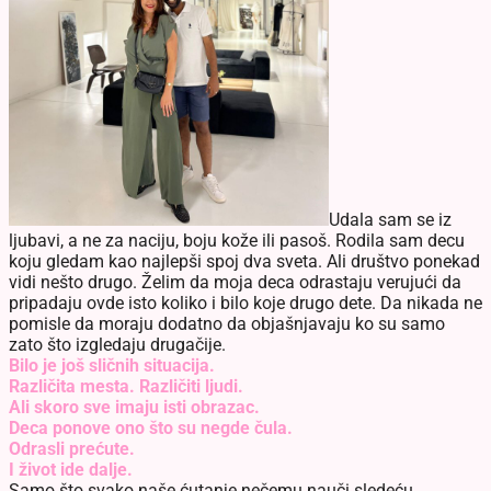
Udala sam se iz
ljubavi, a ne za naciju, boju kože ili pasoš. Rodila sam decu
koju gledam kao najlepši spoj dva sveta. Ali društvo ponekad
vidi nešto drugo. Želim da moja deca odrastaju verujući da
pripadaju ovde isto koliko i bilo koje drugo dete. Da nikada ne
pomisle da moraju dodatno da objašnjavaju ko su samo
zato što izgledaju drugačije.
Bilo je još sličnih situacija.
Različita mesta. Različiti ljudi.
Ali skoro sve imaju isti obrazac.
Deca ponove ono što su negde čula.
Odrasli prećute.
I život ide dalje.
Samo što svako naše ćutanje nečemu nauči sledeću