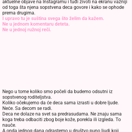
aktuelne objave na Instagramu i tuđi životi na ekranu važniji
od toga šta njena sopstvena deca govore i kako se ophode
prema drugima.
I upravo tu je suština svega što želim da kažem.
Ne u jednom komentaru deteta.
Ne u jednoj ružnoj reči.
Nego u tome koliko smo počeli da budemo odsutni iz
sopstvenog roditeljstva.
Koliko očekujemo da će deca sama izrasti u dobre ljude.
Neće. Sa decom se radi.
Deca ne dolaze na svet sa predrasudama. Ne znaju sama
koga treba odbaciti zbog boje kože, porekla ili izgleda. To
nauče.
A onda jednog dana odrastemo u društvo puno ljudi koji