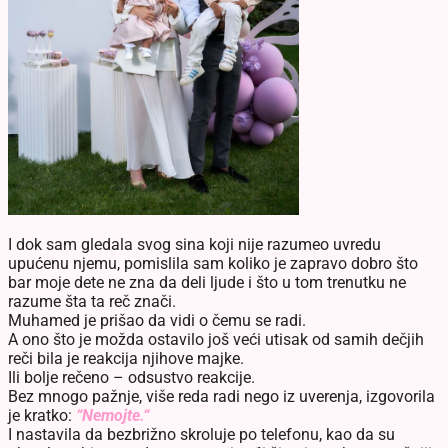
I dok sam gledala svog sina koji nije razumeo uvredu
upućenu njemu, pomislila sam koliko je zapravo dobro što
bar moje dete ne zna da deli ljude i što u tom trenutku ne
razume šta ta reč znači.
Muhamed je prišao da vidi o čemu se radi.
A ono što je možda ostavilo još veći utisak od samih dečjih
reči bila je reakcija njihove majke.
Ili bolje rečeno – odsustvo reakcije.
Bez mnogo pažnje, više reda radi nego iz uverenja, izgovorila
je kratko:
“Nemojte.“
I nastavila da bezbrižno skroluje po telefonu, kao da su