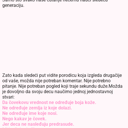
generaciju.
Zato kada sledeći put vidite porodicu koja izgleda drugačije
od vaše, možda nije potreban komentar. Nije potrebno
pitanje. Nije potreban pogled koji traje sekundu duže.Možda
je dovoljno da svoju decu naučimo jednoj jednostavnoj
stvari:
Da čovekovu vrednost ne određuje boja kože.
Ne određuje zemlja iz koje dolazi.
Ne određuje ime koje nosi.
Nego kakav je čovek.
Jer deca ne nasleđuju predrasude.