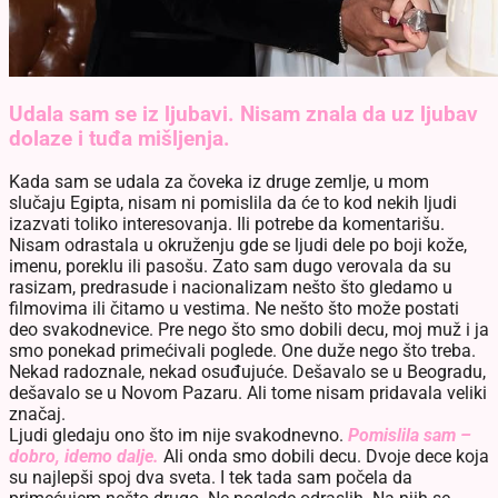
Udala sam se iz ljubavi. Nisam znala da uz ljubav
dolaze i tuđa mišljenja.
Kada sam se udala za čoveka iz druge zemlje, u mom
slučaju Egipta, nisam ni pomislila da će to kod nekih ljudi
izazvati toliko interesovanja. Ili potrebe da komentarišu.
Nisam odrastala u okruženju gde se ljudi dele po boji kože,
imenu, poreklu ili pasošu. Zato sam dugo verovala da su
rasizam, predrasude i nacionalizam nešto što gledamo u
filmovima ili čitamo u vestima. Ne nešto što može postati
deo svakodnevice. Pre nego što smo dobili decu, moj muž i ja
smo ponekad primećivali poglede. One duže nego što treba.
Nekad radoznale, nekad osuđujuće. Dešavalo se u Beogradu,
dešavalo se u Novom Pazaru. Ali tome nisam pridavala veliki
značaj.
Ljudi gledaju ono što im nije svakodnevno.
Pomislila sam –
dobro, idemo dalje.
Ali onda smo dobili decu. Dvoje dece koja
su najlepši spoj dva sveta. I tek tada sam počela da