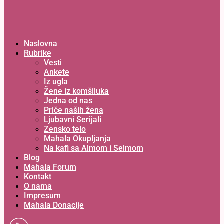
Naslovna
Rubrike
Vesti
Ankete
Iz ugla
Žene iz komšiluka
Jedna od nas
Priče naših žena
Ljubavni Serijali
Zensko telo
Mahala Okupljanja
Na kafi sa Almom i Selmom
Blog
Mahala Forum
Kontakt
O nama
Impresum
Mahala Donacije