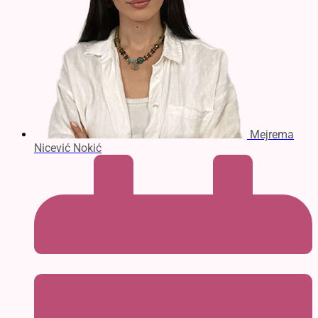
Mejrema
Nicević Nokić