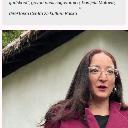
ljudskost”, govori naša sagovornica, Danijela Matović,
direktorka Centra za kulturu Raška.