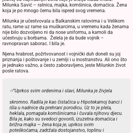
Milunka Savić – ratnica, majka, komšinica, domaćica. Žena
koja je po mnogo čemu bila ispred svog vremena.
Milunka je učestvovala u Balkanskim ratovima i u Velikom
ratu, rame uz rame sa muškarcima, u vremenu kada ženama
nije bilo dozvoljeno ni da nose uniformu, a kamoli da
učestvuju u borbama. Želela je da bude vojnik –
ravnopravan saborac. I bila je.
Njena hrabrost, požrtvovanost i vojnički duh doneli su joj
priznanja i poštovanje i u zemlji i u inostranstvu. Ali ono što
je jednako važno, a često zaboravljeno, jeste Milunkin život
posle ratova.
”Uprkos svim ordenima i slavi, Milunka je živjela
skromno. Radila je kao čistačica u Hipotekarnoj banci i
išla u nadnice da prehrani porodicu. Uz to je plela,
heklala, pomagala komšinicama i čuvala njihovu djecu.
Bila je, kako su svedoci govorili, izuzetna domaćica i
brižna majka — žena koja je, uprkos svim
poteškoćama, zadržala dostojanstvo, toplinu i