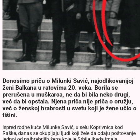
Donosimo priču o Milunki Savić, najodlikovanijoj
ženi Balkana u ratovima 20. veka. Borila se
prerušena u muškarca, ne da bi bila neko drugi,
već da bi opstala. Njena priča nije priča o oružju,
već o ženskoj hrabrosti u svetu koji je žene učio o
tišini.
Ispred rodne kuće Milunke Savić, u selu Koprivnica kod
Raške, danas se okupljaju ljudi koji žele da odaju poštovanje
jednoj od najhrabrijih žena koje je Srbija ikada imala.