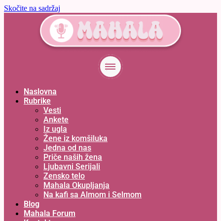
Skočite na sadržaj
Naslovna
Rubrike
Vesti
Ankete
Iz ugla
Žene iz komšiluka
Jedna od nas
Priče naših žena
Ljubavni Serijali
Zensko telo
Mahala Okupljanja
Na kafi sa Almom i Selmom
Blog
Mahala Forum