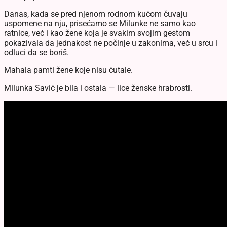
Danas, kada se pred njenom rodnom kućom čuvaju
uspomene na nju, prisećamo se Milunke ne samo kao
ratnice, već i kao žene koja je svakim svojim gestom
pokazivala da jednakost ne počinje u zakonima, već u srcu i
odluci da se boriš.
Mahala pamti žene koje nisu ćutale.
Milunka Savić je bila i ostala — lice ženske hrabrosti.