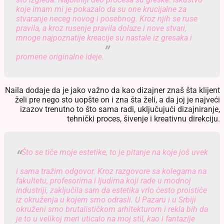
koje imam mi je pokazalo da su one krucijalne za
stvaranje neceg novog i posebnog. Kroz njih se ruse
pravila, a kroz rusenje pravila dolaze i nove stvari,
mnoge najpoznatije kreacije su nastale iz gresaka i
promene originalne ideje.
Naila dodaje da je jako važno da kao dizajner znaš šta klijent
želi pre nego sto uopšte on i zna šta želi, a da joj je najveći
izazov trenutno to što sama radi, uključujući dizajniranje,
tehnički proces, šivenje i kreativnu direkciju.
Što se tiče moje estetike, to je pitanje na koje još uvek
i sama tražim odgovor. Kroz razgovore sa kolegama na
fakultetu, profesorima i ljudima koji rade u modnoj
industriji, zaključila sam da estetika vrlo često proističe
iz okruženja u kojem smo odrasli. U Pazaru i u Srbiji
okruženi smo brutalističkom arhitekturom i rekla bih da
je to u velikoj meri uticalo na moj stil, kao i fantazije