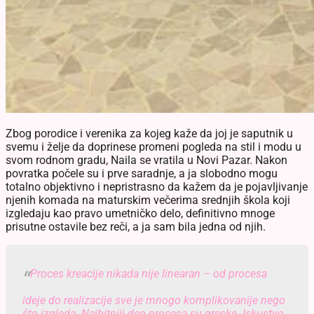
Zbog porodice i verenika za kojeg kaže da joj je saputnik u
svemu i želje da doprinese promeni pogleda na stil i modu u
svom rodnom gradu, Naila se vratila u Novi Pazar. Nakon
povratka počele su i prve saradnje, a ja slobodno mogu
totalno objektivno i nepristrasno da kažem da je pojavljivanje
njenih komada na maturskim večerima srednjih škola koji
izgledaju kao pravo umetničko delo, definitivno mnoge
prisutne ostavile bez reči, a ja sam bila jedna od njih.
Proces kreacije nikada nije linearan – od procesa
ideje do realizacije sve je mnogo komplikovanije nego
što izgleda. Najbitniji deo procesa su greske. Iskustvo