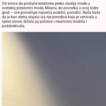
Od snova da postane kreatorka preko studija mode u
svetskoj prestonici mode, Milanu, do povratka u svoj rodni
grad – sve posvećuje najvećoj podršci, porodici. Naila kaže
da je kao stena stajala iza nje porodica koja je verovala u
njene snove, držala joj palčeve i neumorno bodrila i
podstrekivala.