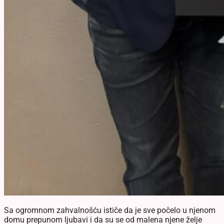
Sa ogromnom zahvalnošću ističe da je sve počelo u njenom
domu prepunom ljubavi i da su se od malena njene želje