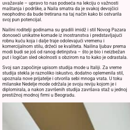
uvažavale – upravo to nas podseća na lekciju o važnosti
maštanja i podrške, a Naila smatra da je svakoj devojčici
neophodno da bude tretirana na taj način kako bi ostvarila
svoj pun potencijal.
Nailini roditelji godinama su gradili imidž i stil Novog Pazara
donoseći unikatne komade iz inostranstva i predstavljajući
robnu kuću koja i dalje traje odolevajući vremenu i
komercijalnom stilu, držeći se kvaliteta. Nailina ljubav prema
modi budi se još od ranog detinjstva – što je bio i neizbežan
put i logičan sled okolnosti s obzirom na to kako je odrastala.
Svoj san započinje upisom studija mode u Italiji. Za vreme
studija stekla je raznoliko iskustvo, dodatno oplemenila stil,
upoznala nove prijatelje i otvorila sebi mnoga vrata. U toku
milanske Nedelje mode održala je svoju reviju kojom je i
diplomirala, a nakon završenih studija završava staž u jednoj
prestižnoj modnoj firmi u Beogradu.