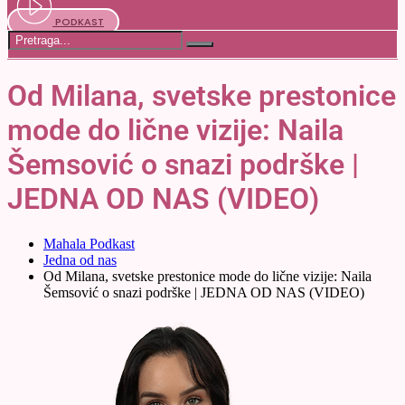
PODKAST
Od Milana, svetske prestonice
mode do lične vizije: Naila
Šemsović o snazi podrške |
JEDNA OD NAS (VIDEO)
Mahala Podkast
Jedna od nas
Od Milana, svetske prestonice mode do lične vizije: Naila
Šemsović o snazi podrške | JEDNA OD NAS (VIDEO)