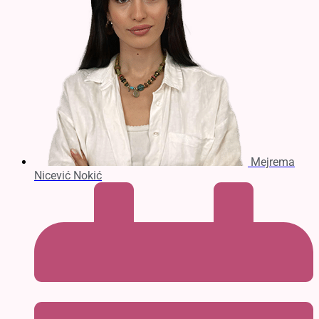
Mejrema
Nicević Nokić