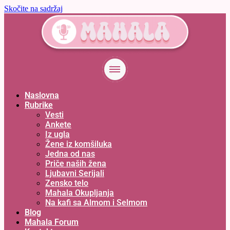
Skočite na sadržaj
Naslovna
Rubrike
Vesti
Ankete
Iz ugla
Žene iz komšiluka
Jedna od nas
Priče naših žena
Ljubavni Serijali
Zensko telo
Mahala Okupljanja
Na kafi sa Almom i Selmom
Blog
Mahala Forum