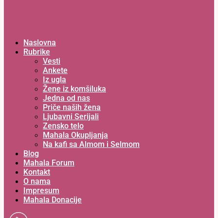
Naslovna
Rubrike
Vesti
Ankete
Iz ugla
Žene iz komšiluka
Jedna od nas
Priče naših žena
Ljubavni Serijali
Zensko telo
Mahala Okupljanja
Na kafi sa Almom i Selmom
Blog
Mahala Forum
Kontakt
O nama
Impresum
Mahala Donacije