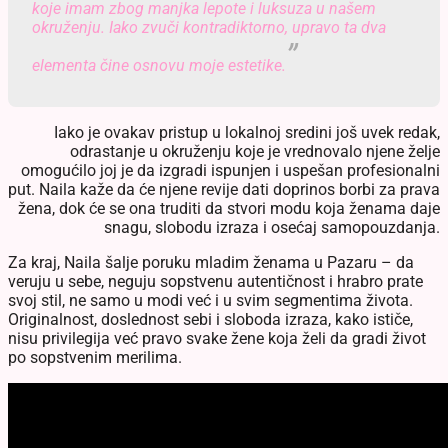
koje imam zbog manjka lepote i luksuza u našem
okruženju. Iako zvuči kontradiktorno, upravo ta dva
elementa čine osnovu moje estetike.
Iako je ovakav pristup u lokalnoj sredini još uvek redak,
odrastanje u okruženju koje je vrednovalo njene želje
omogućilo joj je da izgradi ispunjen i uspešan profesionalni
put. Naila kaže da će njene revije dati doprinos borbi za prava
žena, dok će se ona truditi da stvori modu koja ženama daje
snagu, slobodu izraza i osećaj samopouzdanja.
Za kraj, Naila šalje poruku mladim ženama u Pazaru – da
veruju u sebe, neguju sopstvenu autentičnost i hrabro prate
svoj stil, ne samo u modi već i u svim segmentima života.
Originalnost, doslednost sebi i sloboda izraza, kako ističe,
nisu privilegija već pravo svake žene koja želi da gradi život
po sopstvenim merilima.