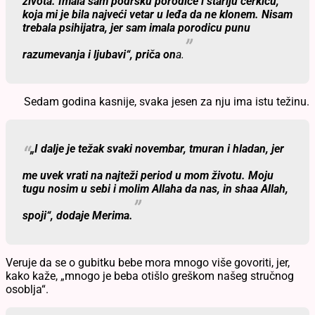
života. Imala sam podršku porodice i stariju ćerkicu,
koja mi je bila najveći vetar u leđa da ne klonem. Nisam
trebala psihijatra, jer sam imala porodicu punu
razumevanja i ljubavi“,
priča on
a.
Sedam godina kasnije, svaka jesen za nju ima istu težinu.
„I dalje je težak svaki novembar, tmuran i hladan, jer
me uvek vrati na najteži period u mom životu. Moju
tugu nosim u sebi i molim Allaha da nas, in shaa Allah,
spoji“,
dodaje Merima.
Veruje da se o gubitku bebe mora mnogo više govoriti, jer,
kako kaže,
„mnogo je beba otišlo greškom našeg stručnog
osoblja“.