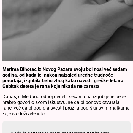
Merima Bihorac iz Novog Pazara svoju bol nosi već sedam
godina, od kada je, nakon naizgled uredne trudnoće i
porođaja, izgubila bebu zbog kako navodi, greške lekara.
Gubitak deteta je rana koja nikada ne zarasta
Danas, u Međunarodnoj nedelji sećanja na izgubljene bebe,
hrabro govori o svom iskustvu, ne da bi ponovo otvarala
rane, već da bi podigla svest i pružila podršku svim majkama
koje su doživele isto.