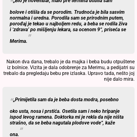
„Bio je novembar, malo pre termina dobila sam
bolove i otišla da se porodim. Trudnoća je bila sasvim
normalna i uredna. Porodila sam se prirodnim putem,
porođaj je tekao u najboljem redu, a beba se rodila živa
i ‘zdrava’ po mišljenju lekara, sa ocenom 9“,
priseća se
Merima.
Nakon dva dana, trebalo je da majka i beba budu otpuštene
iz bolnice. Vizita je dala odobrenje za Merimu, a pedijatri su
trebalo da pregledaju bebu pre izlaska. Upravo tada, nešto joj
nije dalo mira.
„Primijetila sam da je beba dosta modra, posebno
oko usta, nosa i prstića. Osetila sam i neko hripanje
ispod levog ramena. Doktorka mi je rekla da nije ništa
strašno, da se beba nagutala plodove vode“,
kaže
ona.