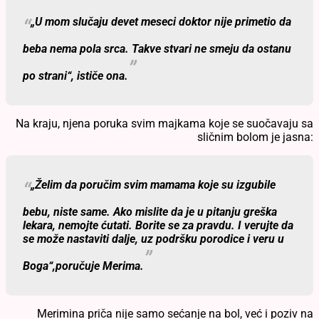
„U mom slučaju devet meseci doktor nije primetio da
beba nema pola srca. Takve stvari ne smeju da ostanu
po strani“,
ističe ona.
Na kraju, njena poruka svim majkama koje se suočavaju sa
sličnim bolom je jasna:
„Želim da poručim svim mamama koje su izgubile
bebu, niste same. Ako mislite da je u pitanju greška
lekara, nemojte ćutati. Borite se za pravdu. I verujte da
se može nastaviti dalje, uz podršku porodice i veru u
Boga“,
poručuje Merima.
Merimina priča nije samo sećanje na bol, već i poziv na