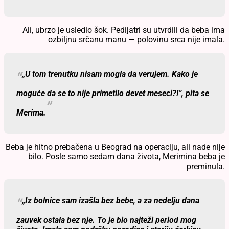
Ali, ubrzo je usledio šok. Pedijatri su utvrdili da beba ima
ozbiljnu srčanu manu — polovinu srca nije imala.
„U tom trenutku nisam mogla da verujem. Kako je
moguće da se to nije primetilo devet meseci?!”
, pita se
Merima.
Beba je hitno prebačena u Beograd na operaciju, ali nade nije
bilo. Posle samo sedam dana života, Merimina beba je
preminula.
„Iz bolnice sam izašla bez bebe, a za nedelju dana
zauvek ostala bez nje. To je bio najteži period mog