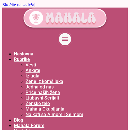
Skočite na sadržaj
Naslovna
Rubrike
Vesti
Ankete
Iz ugla
Žene iz komšiluka
Jedna od nas
Priče naših žena
Ljubavni Serijali
Zensko telo
Mahala Okupljanja
Na kafi sa Almom i Selmom
Blog
Mahala Forum