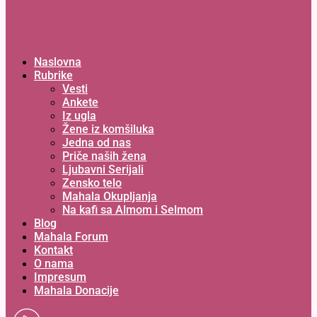
Naslovna
Rubrike
Vesti
Ankete
Iz ugla
Žene iz komšiluka
Jedna od nas
Priče naših žena
Ljubavni Serijali
Zensko telo
Mahala Okupljanja
Na kafi sa Almom i Selmom
Blog
Mahala Forum
Kontakt
O nama
Impresum
Mahala Donacije