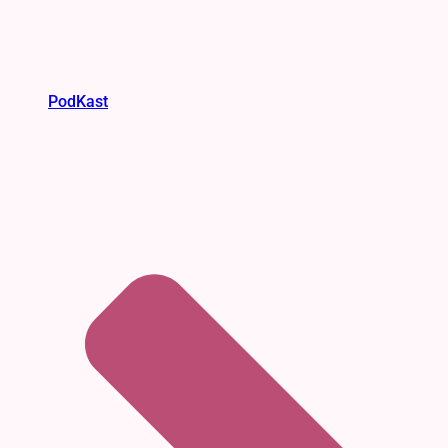
PodKast